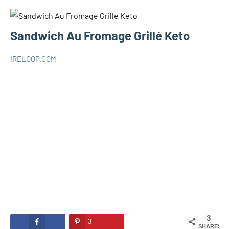
Sandwich Au Fromage Grillé Keto
IRELOOP.COM
novembre
Aucun
RECETTES
10,
commentaire
KETO
2020
3
3
SHARES