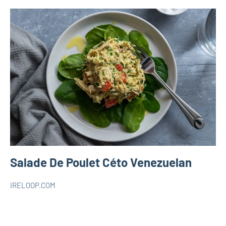
Salade De Poulet Céto Venezuelan
IRELOOP.COM
septembre
Aucun
RECETTES
8,
commentaire
KETO
2020