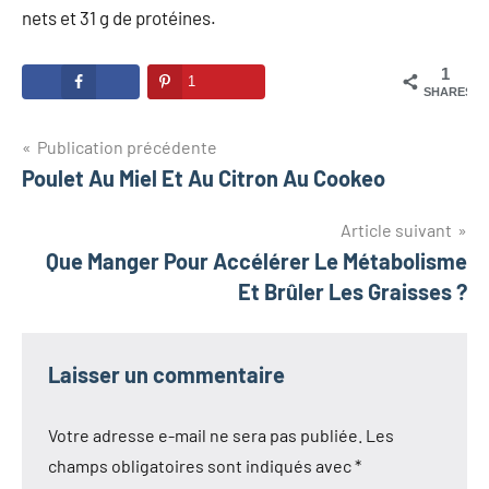
nets et 31 g de protéines.
1
1
SHARES
Navigation
Publication précédente
Poulet Au Miel Et Au Citron Au Cookeo
de
l’article
Article suivant
Que Manger Pour Accélérer Le Métabolisme
Et Brûler Les Graisses ?
Laisser un commentaire
Votre adresse e-mail ne sera pas publiée.
Les
champs obligatoires sont indiqués avec
*