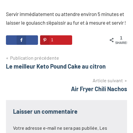
Servir immédiatement ou attendre environ 5 minutes et
laisser le goulasch s’épaissir au fur et à mesure et servir !
1
1
SHARES
Navigation
Publication précédente
Le meilleur Keto Pound Cake au citron
de
l’article
Article suivant
Air Fryer Chili Nachos
Laisser un commentaire
Votre adresse e-mail ne sera pas publiée.
Les