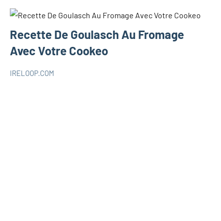
Recette De Goulasch Au Fromage
Avec Votre Cookeo
IRELOOP.COM
mai
Aucun
COOKEO
3,
commentaire
2021