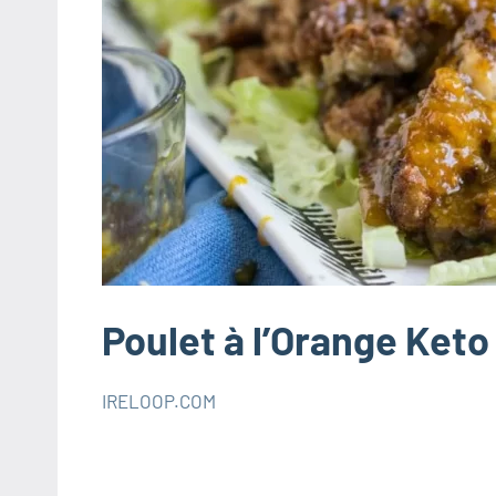
Poulet à l’Orange Keto
IRELOOP.COM
janvier
Aucun
RECETTES
14,
commentaire
KETO
2021