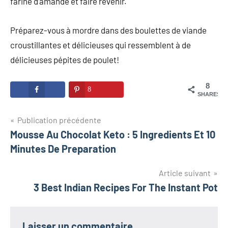
farine d’amande et faire revenir.
Préparez-vous à mordre dans des boulettes de viande
croustillantes et délicieuses qui ressemblent à de
délicieuses pépites de poulet!
8
8
SHARES
Navigation
Publication précédente
Mousse Au Chocolat Keto : 5 Ingredients Et 10
de
Minutes De Preparation
l’article
Article suivant
3 Best Indian Recipes For The Instant Pot
Laisser un commentaire