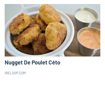
Nugget De Poulet Céto
IRELOOP.COM
mars
Aucun
SANTÉ
2,
commentaire
RECETTES
2020
RECETTES
KETO