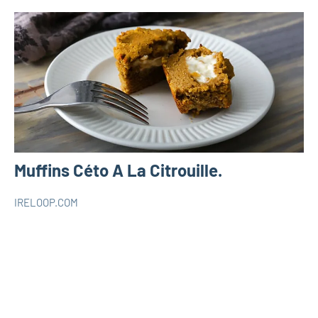
Muffins Céto A La Citrouille.
IRELOOP.COM
août
1
RECETTES
28,
commentaire
KETO
2020