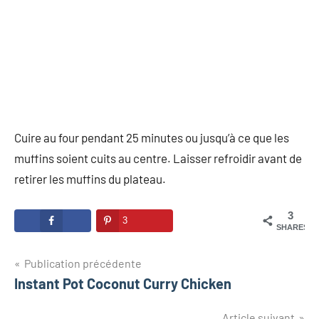
Cuire au four pendant 25 minutes ou jusqu’à ce que les
muffins soient cuits au centre. Laisser refroidir avant de
retirer les muffins du plateau.
3
3
SHARES
Navigation
Publication précédente
Instant Pot Coconut Curry Chicken
de
Article suivant