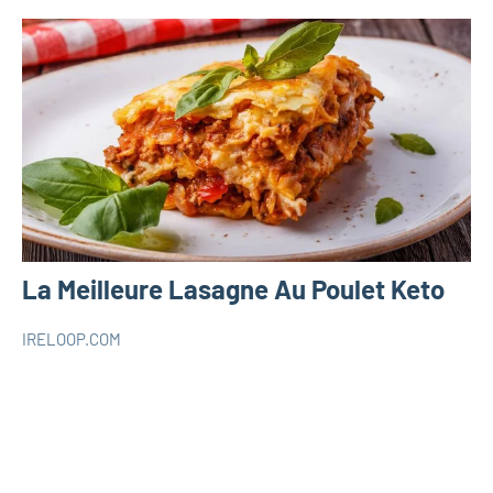
La Meilleure Lasagne Au Poulet Keto
IRELOOP.COM
décembre
5
RECETTES
5,
commentaires
RECETTES
2019
KETO