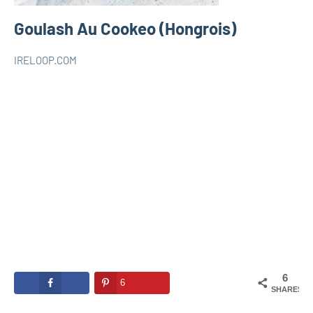
Goulash Au Cookeo (Hongrois)
IRELOOP.COM
décembre
Aucun
COOKEO
4,
commentaire
2020
6
6
SHARES