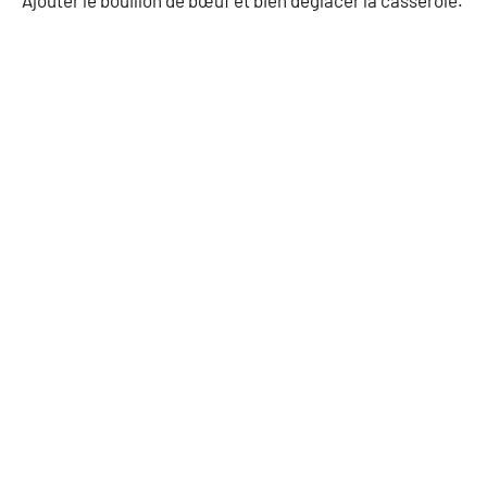
Ajouter le bouillon de bœuf et bien déglacer la casserole.