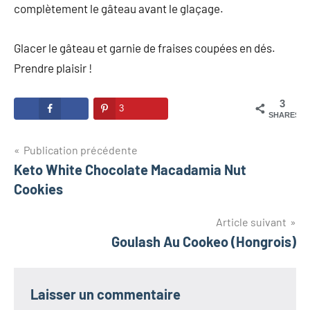
complètement le gâteau avant le glaçage.
Glacer le gâteau et garnie de fraises coupées en dés.
Prendre plaisir !
3
3
SHARES
Navigation
Publication précédente
Keto White Chocolate Macadamia Nut
de
Cookies
l’article
Article suivant
Goulash Au Cookeo (Hongrois)
Laisser un commentaire