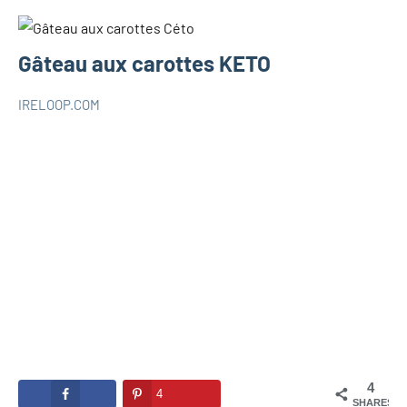
Gâteau aux carottes KETO
IRELOOP.COM
août
1
RECETTES
24,
commentaire
KETO
2020
4
4
SHARES