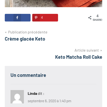
4
4
SHARES
Navigation
Publication précédente
Crème glacée Keto
de
l’article
Article suivant
Keto Matcha Roll Cake
Un commentaire
Linda
dit :
septembre 6, 2020 à 1:40 pm