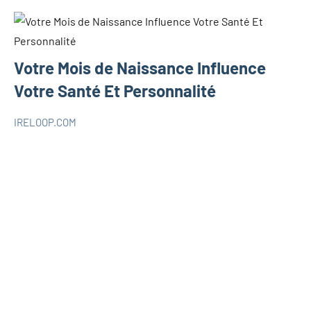
Votre Mois de Naissance Influence
Votre Santé Et Personnalité
IRELOOP.COM
août
Aucun
SANTÉ
13,
commentaire
2021