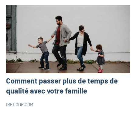
Comment passer plus de temps de
qualité avec votre famille
IRELOOP.COM
mai
Aucun
Parentalité
12,
commentaire
2022