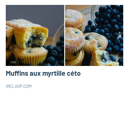
Muffins aux myrtille céto
IRELOOP.COM
juin
Aucun
RECETTES
19,
commentaire
KETO
2020