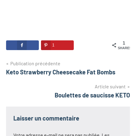
1
1
SHARES
Navigation
Publication précédente
Keto Strawberry Cheesecake Fat Bombs
de
l’article
Article suivant
Boulettes de saucisse KETO
Laisser un commentaire
Votre adresse e-mail ne sera pas publiée.
Les