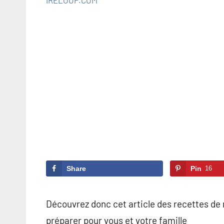
mars
Aucun
RECETTES
8,
commentaire
COOKEO
2020
Share
Pin
16
Découvrez donc cet article des recettes de
préparer pour vous et votre famille