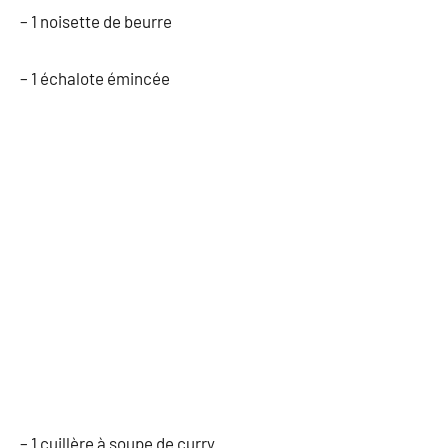
– 1 noisette de beurre
– 1 échalote émincée
– 1 cuillère à soupe de curry