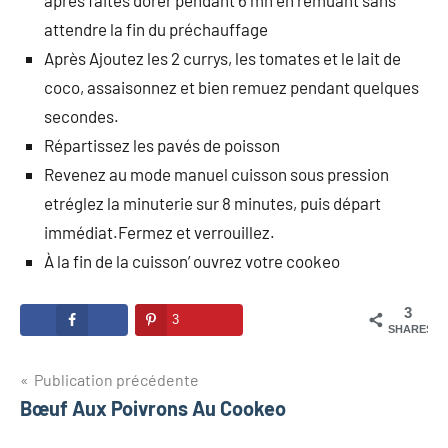
aprés faites dorer pendant 6 mn en remuant sans
attendre la fin du préchauffage
Après Ajoutez les 2 currys, les tomates et le lait de
coco, assaisonnez et bien remuez pendant quelques
secondes.
Répartissez les pavés de poisson
Revenez au mode manuel cuisson sous pression
etréglez la minuterie sur 8 minutes, puis départ
immédiat.Fermez et verrouillez.
À la fin de la cuisson’ ouvrez votre cookeo
3
3
SHARES
Navigation
Publication précédente
Bœuf Aux Poivrons Au Cookeo
de