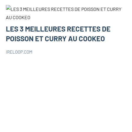
LES 3 MEILLEURES RECETTES DE
POISSON ET CURRY AU COOKEO
IRELOOP.COM
février
Aucun
RECETTES
4,
commentaire
COOKEO
2020