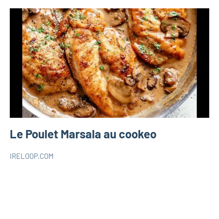
Le Poulet Marsala au cookeo
IRELOOP.COM
avril
Aucun
COOKEO
20,
commentaire
2021