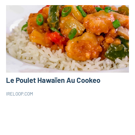
Le Poulet Hawaïen Au Cookeo
IRELOOP.COM
octobre
Aucun
COOKEO
19,
commentaire
2020