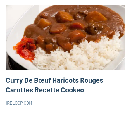
Curry De Bœuf Haricots Rouges
Carottes Recette Cookeo
IRELOOP.COM
janvier
Aucun
RECETTES
15,
commentaire
COOKEO
2020