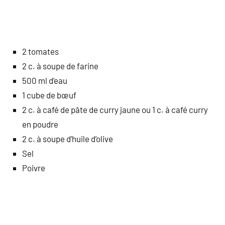
2 tomates
2 c. à soupe de farine
500 ml d’eau
1 cube de bœuf
2 c. à café de pâte de curry jaune ou 1 c. à café curry
en poudre
2 c. à soupe d’huile d’olive
Sel
Poivre