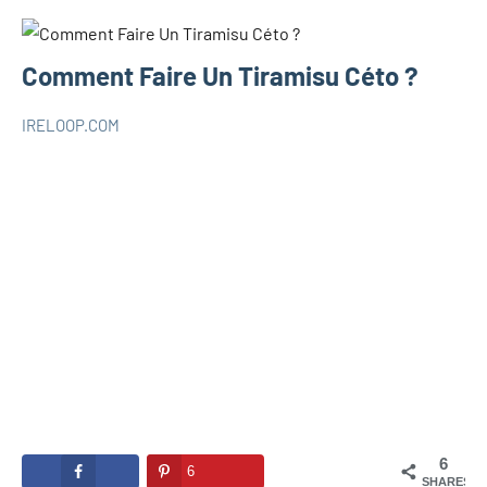
Comment Faire Un Tiramisu Céto ?
IRELOOP.COM
août
Aucun
RECETTES
17,
commentaire
KETO
2020
6
6
SHARES