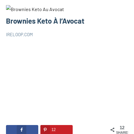
Brownies Keto À l’Avocat
IRELOOP.COM
janvier
Aucun
RECETTES
7,
commentaire
KETO
2021
12
12
SHARES