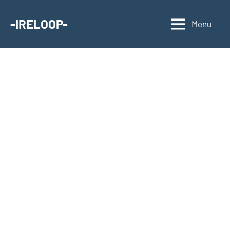
Aller
au
-IRELOOP-
Menu
contenu