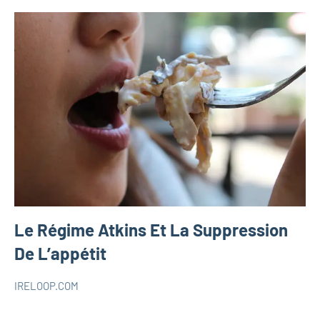
Le Régime Atkins Et La Suppression
De L’appétit
IRELOOP.COM
octobre
Aucun
SANTÉ
15,
commentaire