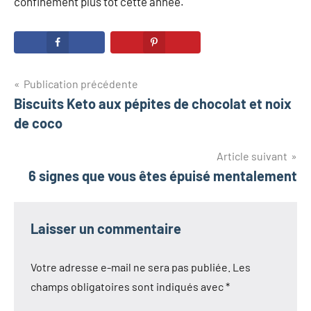
confinement plus tôt cette année.
Navigation
Publication précédente
Biscuits Keto aux pépites de chocolat et noix
de
de coco
l’article
Article suivant
6 signes que vous êtes épuisé mentalement
Laisser un commentaire
Votre adresse e-mail ne sera pas publiée.
Les
champs obligatoires sont indiqués avec
*