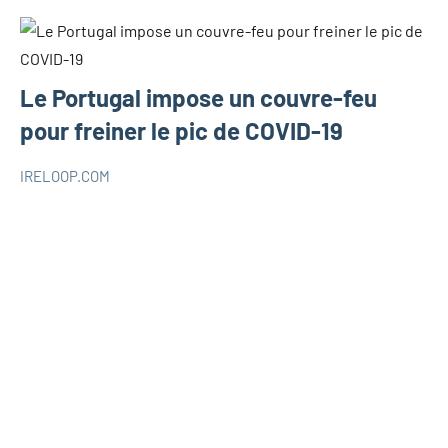
Le Portugal impose un couvre-feu
pour freiner le pic de COVID-19
IRELOOP.COM
juillet
Aucun
SANTÉ
2,
commentaire
2021