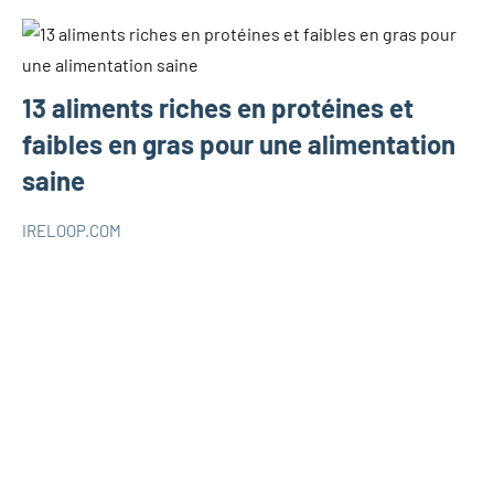
13 aliments riches en protéines et
faibles en gras pour une alimentation
saine
IRELOOP.COM
août
Aucun
SANTÉ
24,
commentaire
2021