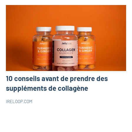
10 conseils avant de prendre des
suppléments de collagène
IRELOOP.COM
février
Aucun
SANTÉ
11,
commentaire
2022