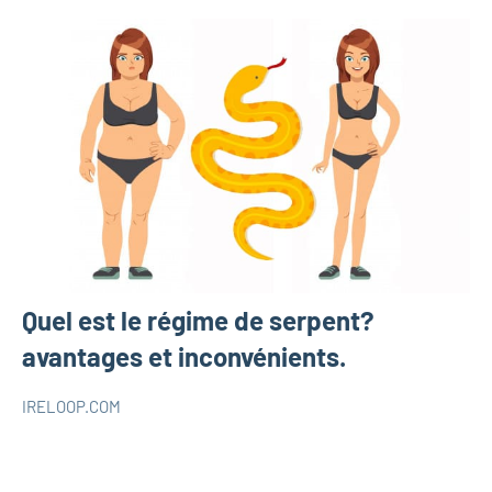
Quel est le régime de serpent?
avantages et inconvénients.
IRELOOP.COM
octobre
1
SANTÉ
24,
commentaire
2019