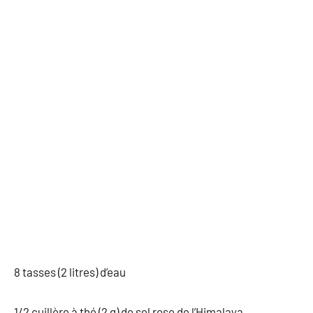
8 tasses (2 litres) d’eau
1/2 cuillère à thé (2 g) de sel rose de l’Himalaya