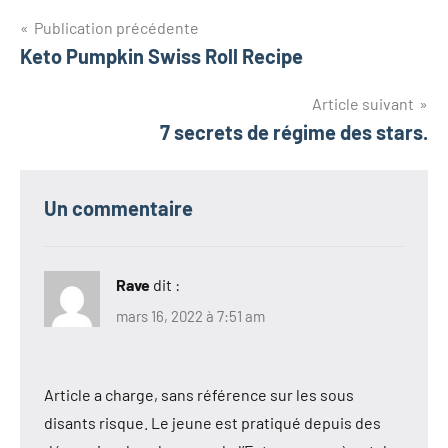
Navigation
Publication précédente
Keto Pumpkin Swiss Roll Recipe
de
l’article
Article suivant
7 secrets de régime des stars.
Un commentaire
Rave
dit :
mars 16, 2022 à 7:51 am
Article a charge, sans référence sur les sous
disants risque. Le jeune est pratiqué depuis des