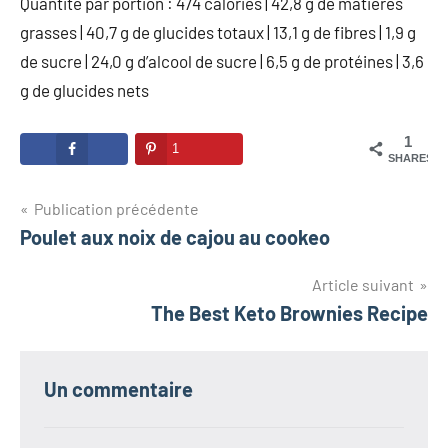
Quantité par portion : 474 calories | 42,8 g de matières
grasses | 40,7 g de glucides totaux | 13,1 g de fibres | 1,9 g
de sucre | 24,0 g d’alcool de sucre | 6,5 g de protéines | 3,6
g de glucides nets
1
1
SHARES
Navigation
Publication précédente
Poulet aux noix de cajou au cookeo
de
l’article
Article suivant
The Best Keto Brownies Recipe
Un commentaire