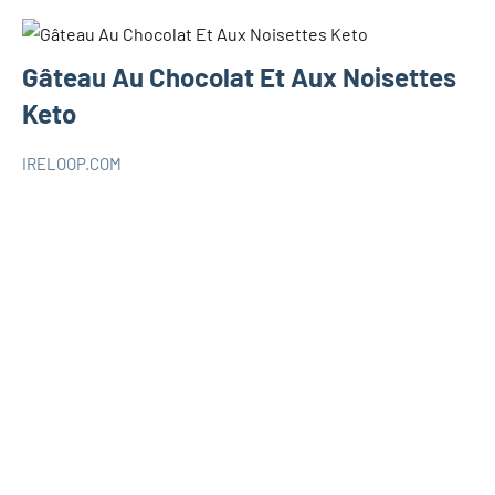
Gâteau Au Chocolat Et Aux Noisettes
Keto
IRELOOP.COM
juin
1
RECETTES
4,
commentaire
KETO
2021