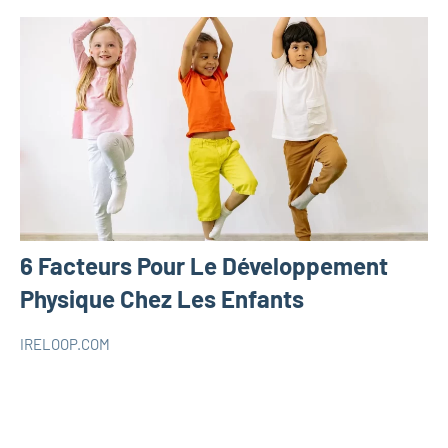
6 Facteurs Pour Le Développement
Physique Chez Les Enfants
IRELOOP.COM
janvier
Aucun
Parentalité
20,
commentaire
2022