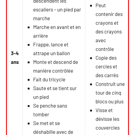
descendent les
Peut
escaliers – un pied par
contenir des
marche
crayons et
Marche en avant et en
des crayons
arrière
avec
Frappe, lance et
contrôle
3-4
attrape un ballon
Copie des
ans
Monte et descend de
cercles et
manière contrôlée
des carrés
Fait du tricycle
Construit une
Saute et se tient sur
tour de cinq
un pied
blocs ou plus
Se penche sans
Visse et
tomber
dévisse les
Se met et se
couvercles
déshabille avec de