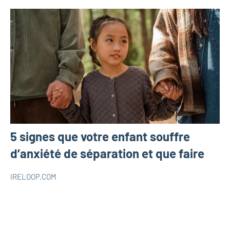
5 signes que votre enfant souffre
d’anxiété de séparation et que faire
IRELOOP.COM
juillet
Aucun
Parentalité
15,
commentaire
2022