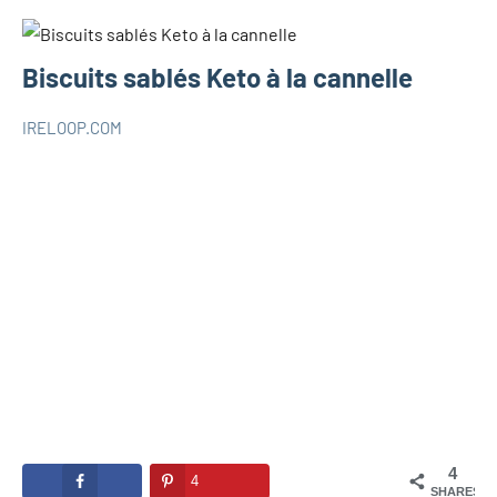
Biscuits sablés Keto à la cannelle
IRELOOP.COM
mai
4
RECETTES
14,
commentaires
KETO
2021
4
4
SHARES