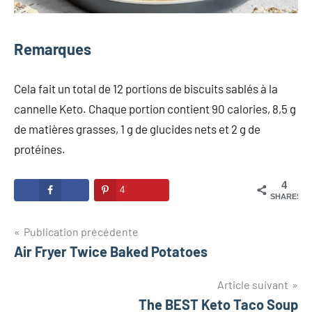
Remarques
Cela fait un total de 12 portions de biscuits sablés à la
cannelle Keto. Chaque portion contient 90 calories, 8,5 g
de matières grasses, 1 g de glucides nets et 2 g de
protéines.
4
4
SHARES
Navigation
Publication précédente
Air Fryer Twice Baked Potatoes
de
l’article
Article suivant
The BEST Keto Taco Soup