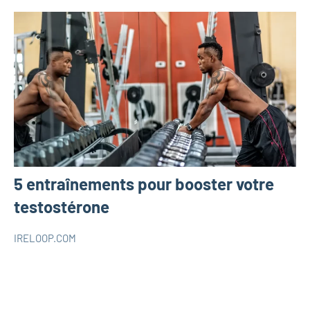
5 entraînements pour booster votre
testostérone
IRELOOP.COM
février
Aucun
SANTÉ
15,
commentaire
2022