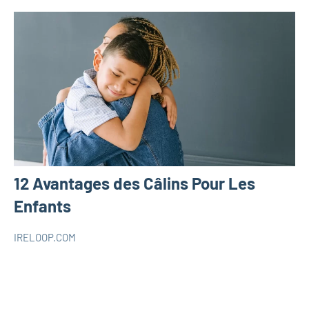
12 Avantages des Câlins Pour Les
Enfants
IRELOOP.COM
janvier
Aucun
Parentalité
20,
commentaire
2022